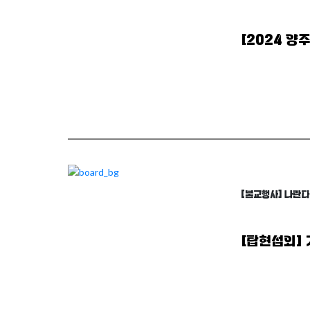
[2024 
arrow_forward
자세히 보기
[불교행사] 나란
[탑현섭외]
arrow_forward
자세히 보기