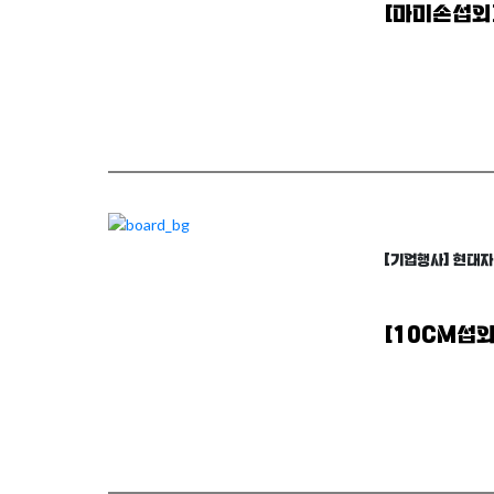
[마미손섭외
arrow_forward
자세히 보기
[기업행사] 현대
[10CM섭
arrow_forward
자세히 보기