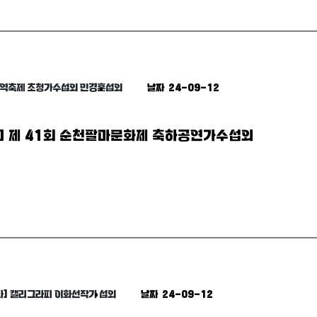
지역축제 초청가수섭외 민경훈섭외
날짜 24-09-12
] 제 41회 순천팔마문화제 축하공연가수섭외
사] 캘리그라피 이화선작가 섭외
날짜 24-09-12