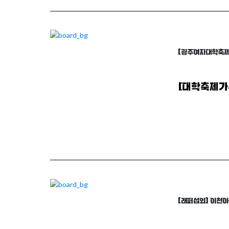
[굉주여자대학축제
[대학축제가
arrow_forward
자세히 보기
[래퍼섭외] 이천