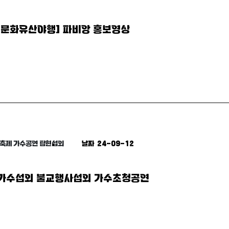
양주문화유산야행] 파비앙 홍보영상
다축제 가수공연 탑현섭외
날짜 24-09-12
 가수섭외 불교행사섭외 가수초청공연