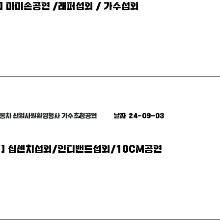
] 마미손공연 /래퍼섭외 / 가수섭외
자동차 신입사원환영행사 가수초청공연
날짜 24-09-03
외] 십센치섭외/인디밴드섭외/10CM공연