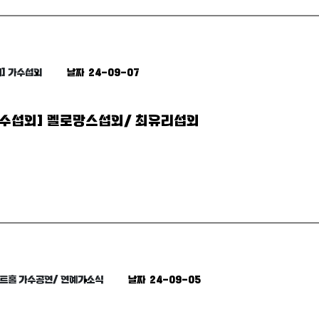
] 가수섭외
날짜 24-09-07
수섭외] 멜로망스섭외/ 최유리섭외
아트홀 가수공연/ 연예가소식
날짜 24-09-05