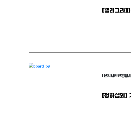
[캘리그라피
arrow_forward
자세히 보기
[신입사원환영행사
[청하섭외]
arrow_forward
자세히 보기