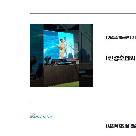
[가수축하공연] 
[민경훈섭외
arrow_forward
자세히 보기
[사회복지의날 행