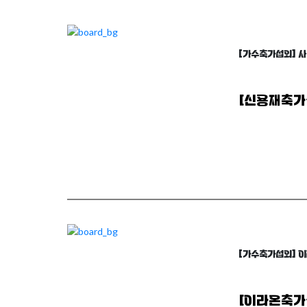
[가수축가섭외] 
[신용재축가
arrow_forward
자세히 보기
[가수축가섭외] 
[이라온축가