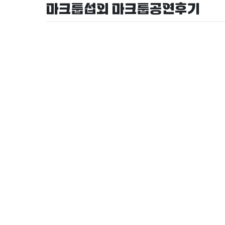
마크툽섭외 마크툽공연후기