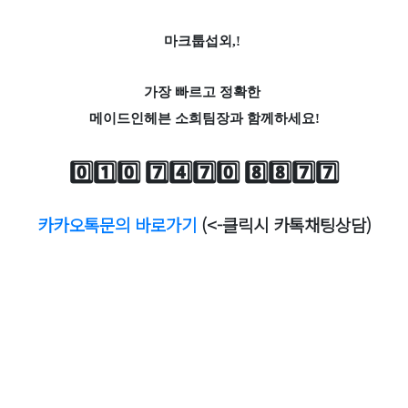
마크툽섭외,!
가장 빠르고 정확한
메이드인헤븐 소희팀장과 함께하세요!
0️⃣1️⃣0️⃣ 7️⃣4️⃣7️⃣0️⃣ 8️⃣8️⃣7️⃣7️⃣
카카오톡문의 바로가기
(<-클릭시 카톡채팅상담)